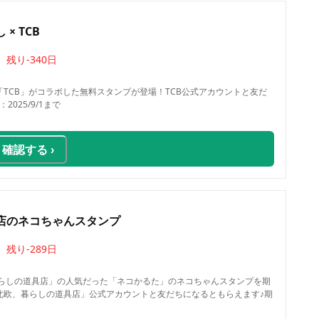
× TCB
残り
-340
日
TCB」がコラボした無料スタンプが登場！TCB公式アカウントと友だ
025/9/1まで
確認する ›
店のネコちゃんスタンプ
残り
-289
日
暮らしの道具店」の人気だった「ネコかるた」のネコちゃんスタンプを期
北欧、暮らしの道具店」公式アカウントと友だちになるともらえます♪期