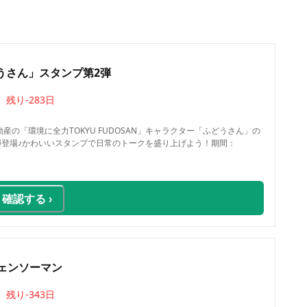
うさん」スタンプ第2弾
残り
-283
日
産の「環境に全力TOKYU FUDOSAN」キャラクター「ふどうさん」の
2弾登場♪かわいいスタンプで日常のトークを盛り上げよう！期間：
確認する ›
チェンソーマン
残り
-343
日