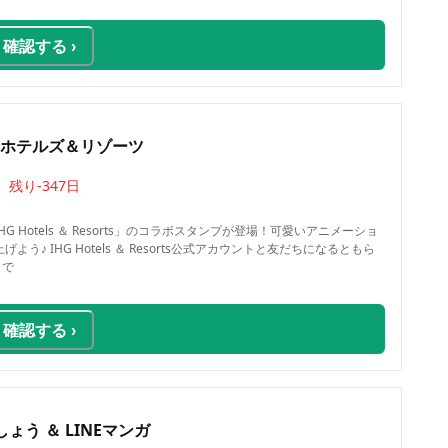
確認する ›
Gホテルズ＆リゾーツ
残り
-347
日
G Hotels ＆ Resorts」のコラボスタンプが登場！可愛いアニメーショ
う♪ IHG Hotels ＆ Resorts公式アカウントと友だちになるともら
まで
確認する ›
う ＆ LINEマンガ