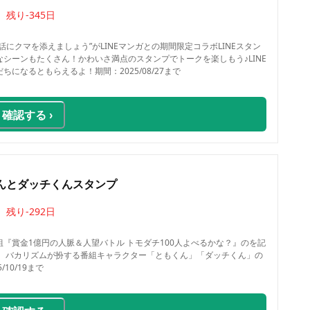
残り
-345
日
話にクマを添えましょう”がLINEマンガとの期間限定コラボLINEスタン
シーンもたくさん！かわいさ満点のスタンプでトークを楽しもう♪LINE
になるともらえるよ！期間：2025/08/27まで
確認する ›
んとダッチくんスタンプ
残り
-292
日
『賞金1億円の人脈＆人望バトル トモダチ100人よべるかな？』のを記
統、バカリズムが扮する番組キャラクター「ともくん」「ダッチくん」の
10/19まで